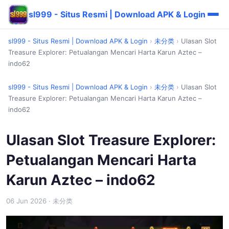
sl999 - Situs Resmi | Download APK & Login
sl999 - Situs Resmi | Download APK & Login
›
未分类
›
Ulasan Slot
Treasure Explorer: Petualangan Mencari Harta Karun Aztec –
indo62
sl999 - Situs Resmi | Download APK & Login
›
未分类
›
Ulasan Slot
Treasure Explorer: Petualangan Mencari Harta Karun Aztec –
indo62
Ulasan Slot Treasure Explorer:
Petualangan Mencari Harta
Karun Aztec – indo62
06 Jun 2026
· 未分类