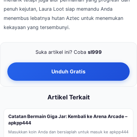
penuh kejutan, Laura Loot siap memandu Anda
menembus lebatnya hutan Aztec untuk menemukan
kekayaan yang tersembunyi.
Suka artikel ini? Coba
sl999
Unduh Gratis
Artikel Terkait
Catatan Bermain Giga Jar: Kembali ke Arena Arcade –
apkpp444
Masukkan koin Anda dan bersiaplah untuk masuk ke apkpp444