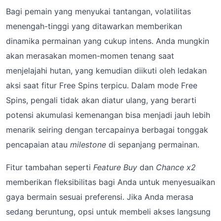
Bagi pemain yang menyukai tantangan, volatilitas
menengah-tinggi yang ditawarkan memberikan
dinamika permainan yang cukup intens. Anda mungkin
akan merasakan momen-momen tenang saat
menjelajahi hutan, yang kemudian diikuti oleh ledakan
aksi saat fitur Free Spins terpicu. Dalam mode Free
Spins, pengali tidak akan diatur ulang, yang berarti
potensi akumulasi kemenangan bisa menjadi jauh lebih
menarik seiring dengan tercapainya berbagai tonggak
pencapaian atau
milestone
di sepanjang permainan.
Fitur tambahan seperti
Feature Buy
dan
Chance x2
memberikan fleksibilitas bagi Anda untuk menyesuaikan
gaya bermain sesuai preferensi. Jika Anda merasa
sedang beruntung, opsi untuk membeli akses langsung