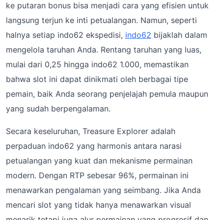
ke putaran bonus bisa menjadi cara yang efisien untuk
langsung terjun ke inti petualangan. Namun, seperti
halnya setiap indo62 ekspedisi,
indo62
bijaklah dalam
mengelola taruhan Anda. Rentang taruhan yang luas,
mulai dari 0,25 hingga indo62 1.000, memastikan
bahwa slot ini dapat dinikmati oleh berbagai tipe
pemain, baik Anda seorang penjelajah pemula maupun
yang sudah berpengalaman.
Secara keseluruhan, Treasure Explorer adalah
perpaduan indo62 yang harmonis antara narasi
petualangan yang kuat dan mekanisme permainan
modern. Dengan RTP sebesar 96%, permainan ini
menawarkan pengalaman yang seimbang. Jika Anda
mencari slot yang tidak hanya menawarkan visual
menarik tetapi juga alur permainan yang progresif dan