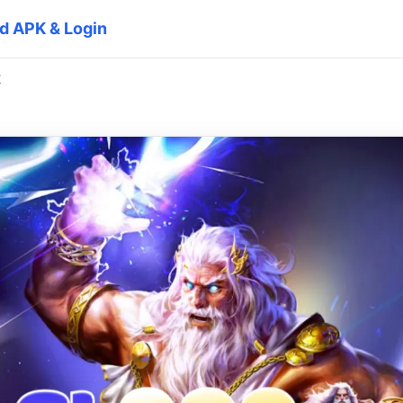
ad APK & Login
K