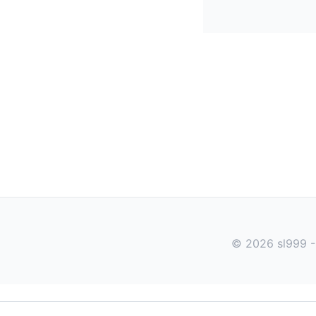
© 2026 sl999 - 