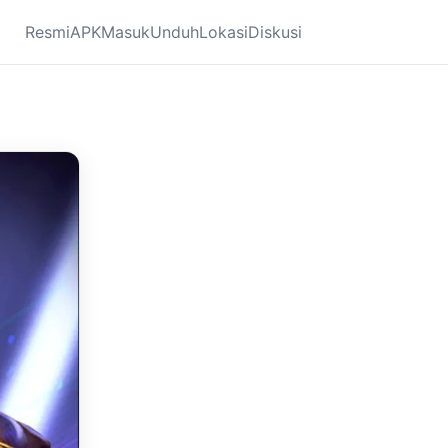
Resmi
APK
Masuk
Unduh
Lokasi
Diskusi