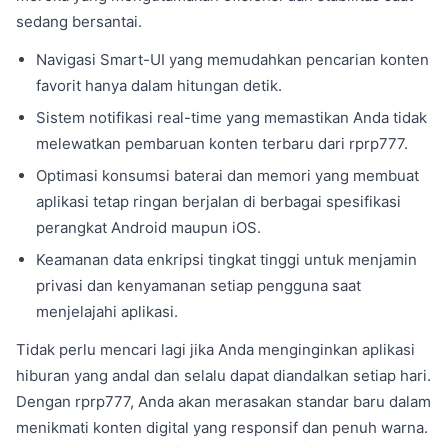
sedang bersantai.
Navigasi Smart-UI yang memudahkan pencarian konten
favorit hanya dalam hitungan detik.
Sistem notifikasi real-time yang memastikan Anda tidak
melewatkan pembaruan konten terbaru dari rprp777.
Optimasi konsumsi baterai dan memori yang membuat
aplikasi tetap ringan berjalan di berbagai spesifikasi
perangkat Android maupun iOS.
Keamanan data enkripsi tingkat tinggi untuk menjamin
privasi dan kenyamanan setiap pengguna saat
menjelajahi aplikasi.
Tidak perlu mencari lagi jika Anda menginginkan aplikasi
hiburan yang andal dan selalu dapat diandalkan setiap hari.
Dengan rprp777, Anda akan merasakan standar baru dalam
menikmati konten digital yang responsif dan penuh warna.