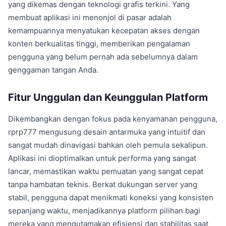
yang dikemas dengan teknologi grafis terkini. Yang
membuat aplikasi ini menonjol di pasar adalah
kemampuannya menyatukan kecepatan akses dengan
konten berkualitas tinggi, memberikan pengalaman
pengguna yang belum pernah ada sebelumnya dalam
genggaman tangan Anda.
Fitur Unggulan dan Keunggulan Platform
Dikembangkan dengan fokus pada kenyamanan pengguna,
rprp777 mengusung desain antarmuka yang intuitif dan
sangat mudah dinavigasi bahkan oleh pemula sekalipun.
Aplikasi ini dioptimalkan untuk performa yang sangat
lancar, memastikan waktu pemuatan yang sangat cepat
tanpa hambatan teknis. Berkat dukungan server yang
stabil, pengguna dapat menikmati koneksi yang konsisten
sepanjang waktu, menjadikannya platform pilihan bagi
mereka yang mengutamakan efisiensi dan stabilitas saat