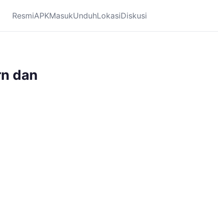
Resmi
APK
Masuk
Unduh
Lokasi
Diskusi
rn dan