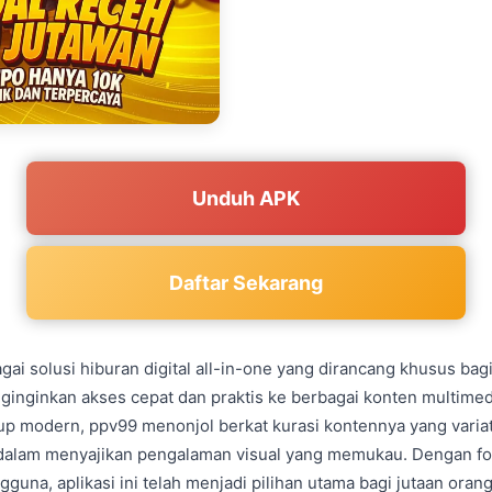
Unduh APK
Daftar Sekarang
gai solusi hiburan digital all-in-one yang dirancang khusus ba
inginkan akses cepat dan praktis ke berbagai konten multimed
dup modern, ppv99 menonjol berkat kurasi kontennya yang variat
lam menyajikan pengalaman visual yang memukau. Dengan fo
una, aplikasi ini telah menjadi pilihan utama bagi jutaan oran