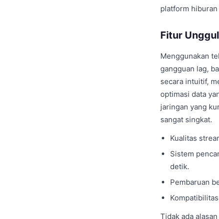
platform hiburan
Fitur Unggul
Menggunakan tek
gangguan lag, b
secara intuitif,
optimasi data ya
jaringan yang ku
sangat singkat.
Kualitas strea
Sistem penca
detik.
Pembaruan ber
Kompatibilitas
Tidak ada alasan