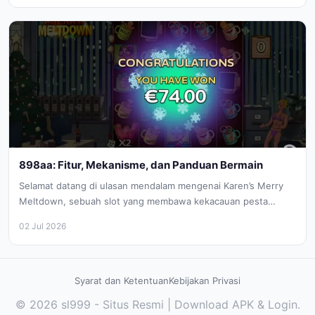
898aa: Fitur, Mekanisme, dan Panduan Bermain
Selamat datang di ulasan mendalam mengenai Karen’s Merry
Meltdown, sebuah slot yang membawa kekacauan pesta
kantor ke layar Anda. Dikembangkan...
02 Jul 2026
Syarat dan Ketentuan
Kebijakan Privasi
© 2026 sl999 - Situs Resmi | Download APK & Login.