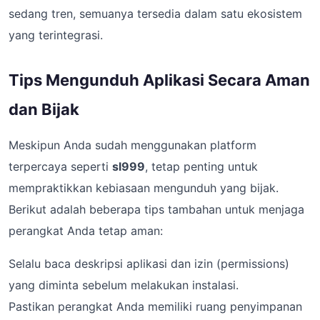
sedang tren, semuanya tersedia dalam satu ekosistem
yang terintegrasi.
Tips Mengunduh Aplikasi Secara Aman
dan Bijak
Meskipun Anda sudah menggunakan platform
terpercaya seperti
sl999
, tetap penting untuk
mempraktikkan kebiasaan mengunduh yang bijak.
Berikut adalah beberapa tips tambahan untuk menjaga
perangkat Anda tetap aman:
Selalu baca deskripsi aplikasi dan izin (permissions)
yang diminta sebelum melakukan instalasi.
Pastikan perangkat Anda memiliki ruang penyimpanan