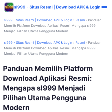
sl999 - Situs Resmi | Download APK & Login
sl999 - Situs Resmi | Download APK & Login
›
Resmi
›
Panduan
Memilih Platform Download Aplikasi Resmi: Mengapa sl999
Menjadi Pilihan Utama Pengguna Modern
sl999 - Situs Resmi | Download APK & Login
›
Resmi
›
Panduan
Memilih Platform Download Aplikasi Resmi: Mengapa sl999
Menjadi Pilihan Utama Pengguna Modern
Panduan Memilih Platform
Download Aplikasi Resmi:
Mengapa sl999 Menjadi
Pilihan Utama Pengguna
Modern