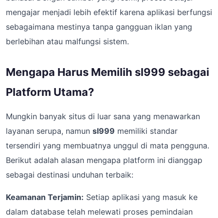
mengajar menjadi lebih efektif karena aplikasi berfungsi
sebagaimana mestinya tanpa gangguan iklan yang
berlebihan atau malfungsi sistem.
Mengapa Harus Memilih sl999 sebagai
Platform Utama?
Mungkin banyak situs di luar sana yang menawarkan
layanan serupa, namun
sl999
memiliki standar
tersendiri yang membuatnya unggul di mata pengguna.
Berikut adalah alasan mengapa platform ini dianggap
sebagai destinasi unduhan terbaik:
Keamanan Terjamin:
Setiap aplikasi yang masuk ke
dalam database telah melewati proses pemindaian