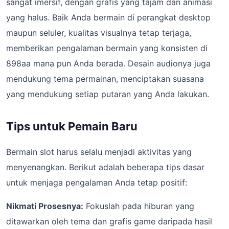
sangat imersif, dengan grafis yang tajam dan animasi
yang halus. Baik Anda bermain di perangkat desktop
maupun seluler, kualitas visualnya tetap terjaga,
memberikan pengalaman bermain yang konsisten di
898aa mana pun Anda berada. Desain audionya juga
mendukung tema permainan, menciptakan suasana
yang mendukung setiap putaran yang Anda lakukan.
Tips untuk Pemain Baru
Bermain slot harus selalu menjadi aktivitas yang
menyenangkan. Berikut adalah beberapa tips dasar
untuk menjaga pengalaman Anda tetap positif:
Nikmati Prosesnya:
Fokuslah pada hiburan yang
ditawarkan oleh tema dan grafis game daripada hasil