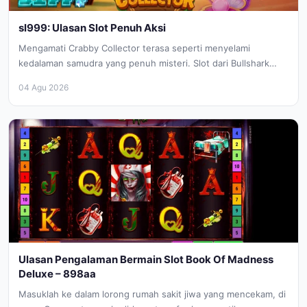
sl999: Ulasan Slot Penuh Aksi
Mengamati Crabby Collector terasa seperti menyelami
kedalaman samudra yang penuh misteri. Slot dari Bullshark
Games ini menghadirkan nuansa bawah laut...
04 Agu 2026
Ulasan Pengalaman Bermain Slot Book Of Madness
Deluxe – 898aa
Masuklah ke dalam lorong rumah sakit jiwa yang mencekam, di