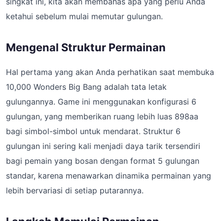
singkat ini, kita akan membahas apa yang perlu Anda
ketahui sebelum mulai memutar gulungan.
Mengenal Struktur Permainan
Hal pertama yang akan Anda perhatikan saat membuka
10,000 Wonders Big Bang adalah tata letak
gulungannya. Game ini menggunakan konfigurasi 6
gulungan, yang memberikan ruang lebih luas 898aa
bagi simbol-simbol untuk mendarat. Struktur 6
gulungan ini sering kali menjadi daya tarik tersendiri
bagi pemain yang bosan dengan format 5 gulungan
standar, karena menawarkan dinamika permainan yang
lebih bervariasi di setiap putarannya.