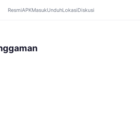
Resmi
APK
Masuk
Unduh
Lokasi
Diskusi
Genggaman