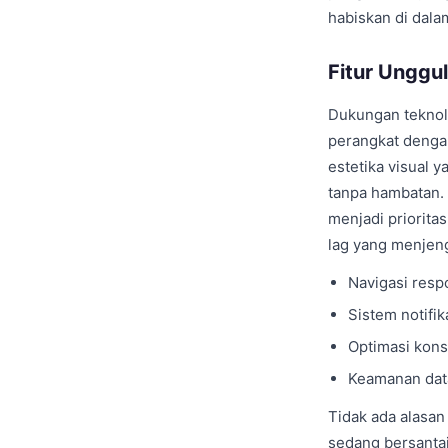
habiskan di dal
Fitur Unggu
Dukungan teknol
perangkat dengan
estetika visual 
tanpa hambatan. 
menjadi priorita
lag yang menjen
Navigasi resp
Sistem notifi
Optimasi kons
Keamanan data
Tidak ada alasan
sedang bersantai