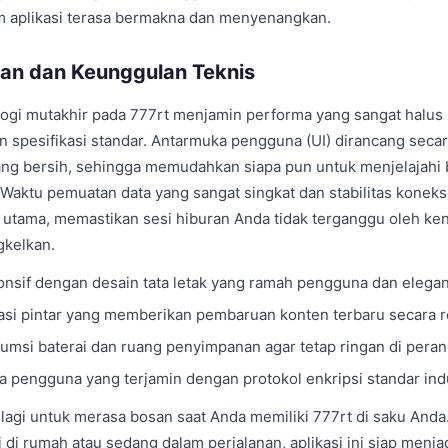
am aplikasi terasa bermakna dan menyenangkan.
lan dan Keunggulan Teknis
ogi mutakhir pada 777rt menjamin performa yang sangat halus
 spesifikasi standar. Antarmuka pengguna (UI) dirancang secara
yang bersih, sehingga memudahkan siapa pun untuk menjelajahi b
Waktu pemuatan data yang sangat singkat dan stabilitas koneks
s utama, memastikan sesi hiburan Anda tidak terganggu oleh ken
gkelkan.
onsif dengan desain tata letak yang ramah pengguna dan elegan
kasi pintar yang memberikan pembaruan konten terbaru secara r
umsi baterai dan ruang penyimpanan agar tetap ringan di peran
 pengguna yang terjamin dengan protokol enkripsi standar indu
 lagi untuk merasa bosan saat Anda memiliki 777rt di saku Anda
 di rumah atau sedang dalam perjalanan, aplikasi ini siap menja